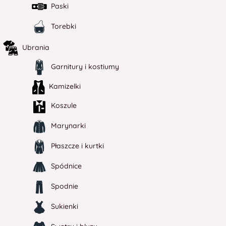
Paski
Torebki
Ubrania
Garnitury i kostiumy
Kamizelki
Koszule
Marynarki
Płaszcze i kurtki
Spódnice
Spodnie
Sukienki