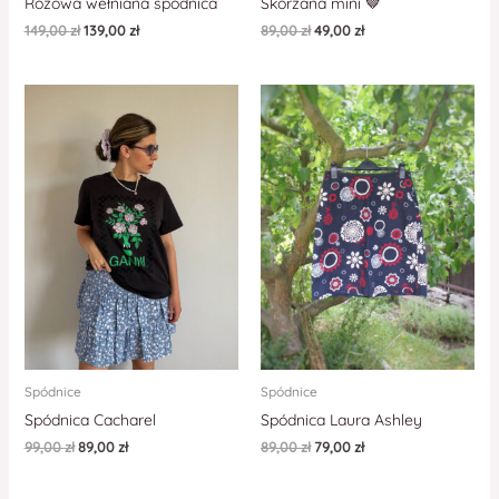
Różowa wełniana spódnica
Skórzana mini 🤎
149,00
zł
139,00
zł
89,00
zł
49,00
zł
Spódnice
Spódnice
Spódnica Cacharel
Spódnica Laura Ashley
99,00
zł
89,00
zł
89,00
zł
79,00
zł