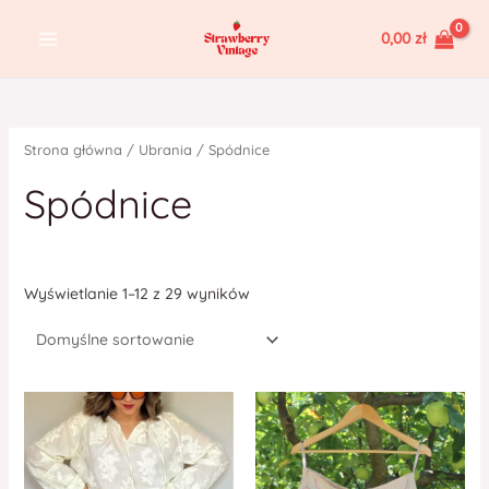
Skip
MAIN
0,00
zł
to
MENU
content
Strona główna
/
Ubrania
/ Spódnice
Spódnice
Wyświetlanie 1–12 z 29 wyników