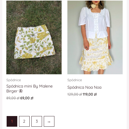
Spódnice
Spódnice
Spódnica mini By Malene
Spódnica Noa Noa
Birger 🦋
129,00
zł
119,00
zł
89,00
zł
69,00
zł
1
2
3
→