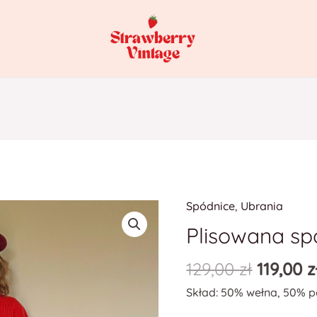
Spódnice
,
Ubrania
ilość
Plisowana
Plisowana sp
spódnica
129,00
zł
119,00
z
Skład: 50% wełna, 50% p