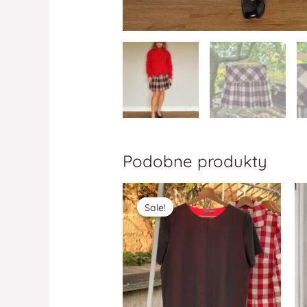
Podobne produkty
Sale!
Sale!