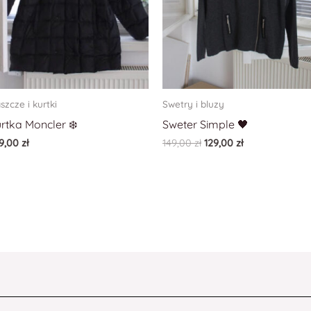
aszcze i kurtki
Swetry i bluzy
rtka Moncler ❄️
Sweter Simple 🖤
9,00
zł
149,00
zł
129,00
zł