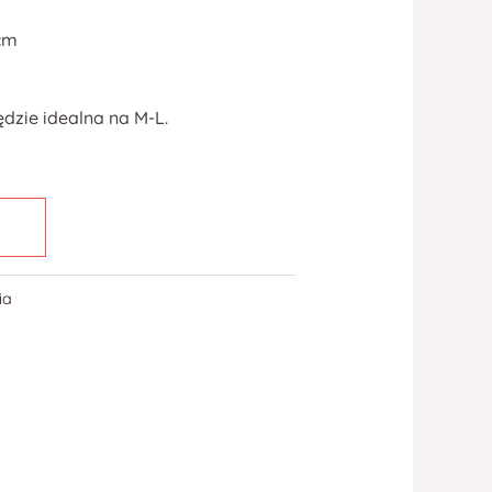
 cm
ędzie idealna na M-L.
ia