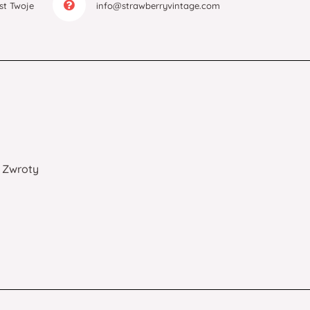
est Twoje
info@strawberryvintage.com
Zwroty