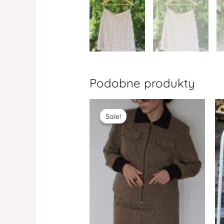
Podobne produkty
Sale!
Sale!