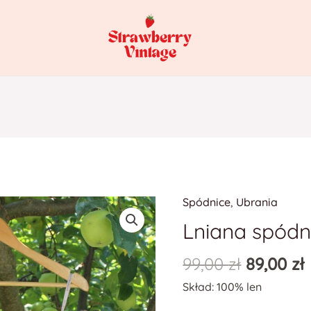
Spódnice
,
Ubrania
ilość
Lniana
Lniana spódn
spódnica
99,00
zł
89,00
zł
Skład: 100% len