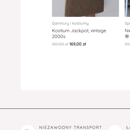
Garnitury i kostiumy
Sp
Kostium Jackpot, vintage
Ni
2000s
🌸
189,00
zł
169,00
zł
89
NIEZAWODNY TRANSPORT
Ł