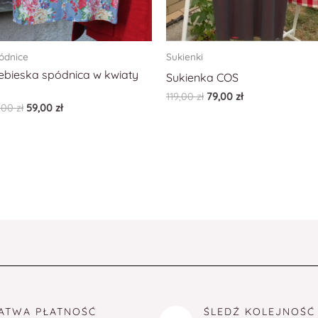
ódnice
Sukienki
ebieska spódnica w kwiaty
Sukienka COS
119,00
zł
79,00
zł
,00
zł
59,00
zł
ATWA PŁATNOŚĆ
ŚLEDŹ KOLEJNOŚĆ