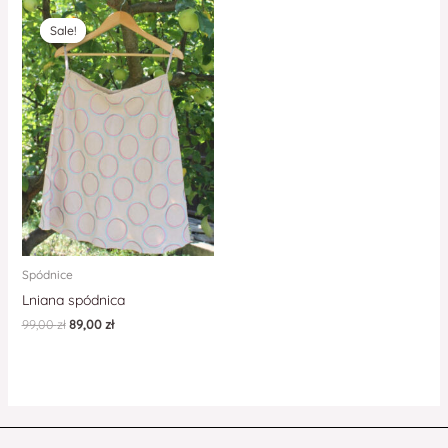
Sale!
Sale!
Spódnice
Lniana spódnica
99,00
zł
89,00
zł