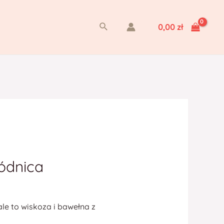
Szukaj
0,00
zł
ódnica
le to wiskoza i bawełna z