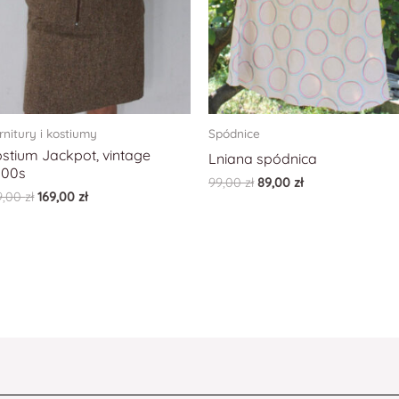
rnitury i kostiumy
Spódnice
stium Jackpot, vintage
Lniana spódnica
000s
99,00
zł
89,00
zł
9,00
zł
169,00
zł