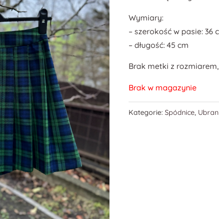
Wymiary:
– szerokość w pasie: 36
– długość: 45 cm
Brak metki z rozmiarem, 
Brak w magazynie
Kategorie:
Spódnice
,
Ubran