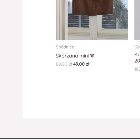
Spódnice
Ga
Ko
Skórzana mini 🤎
2
89,00
zł
49,00
zł
18