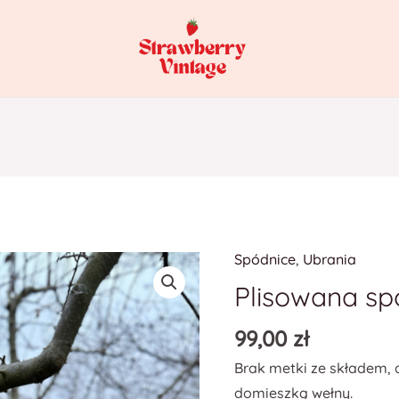
Spódnice
,
Ubrania
Plisowana sp
99,00
zł
Brak metki ze składem, a
domieszką wełny.