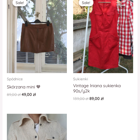
Sale!
Sale!
Sale!
Sale!
Spódnice
Sukienki
Vintage lniana sukienka
Skórzana mini 🤎
90s/y2k
89,00
zł
49,00
zł
139,00
zł
89,00
zł