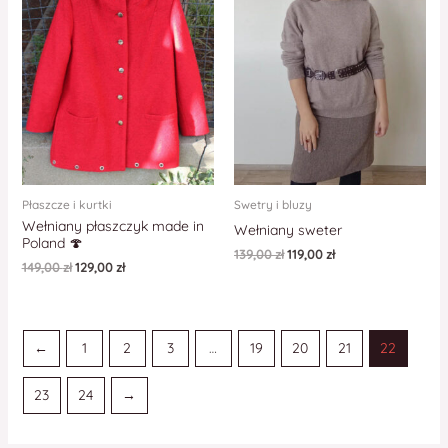
Płaszcze i kurtki
Swetry i bluzy
Wełniany płaszczyk made in
Wełniany sweter
Poland 🍄
139,00
zł
119,00
zł
149,00
zł
129,00
zł
←
1
2
3
…
19
20
21
22
23
24
→