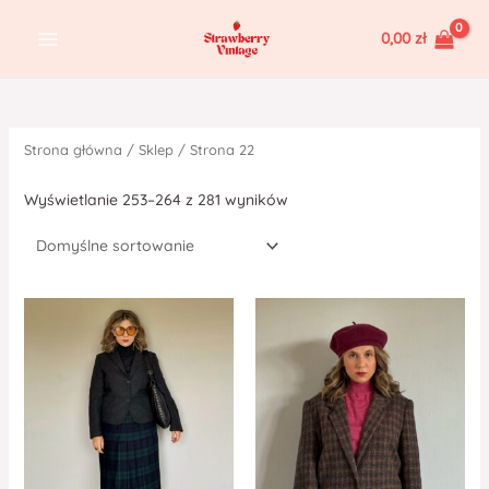
Skip
MAIN
0,00
zł
to
MENU
content
Strona główna
/
Sklep
/ Strona 22
Wyświetlanie 253–264 z 281 wyników