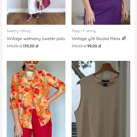
Swetry i bluzy
Topy i T-shirty
Vintage wełniany sweter polo
Vintage y2k bluzka Mexx 🌈
149,00
zł
139,00
zł
119,00
zł
99,00
zł