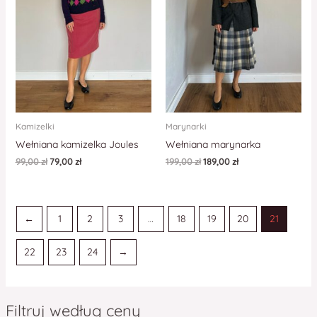
Kamizelki
Marynarki
Wełniana kamizelka Joules
Wełniana marynarka
99,00
zł
79,00
zł
199,00
zł
189,00
zł
←
1
2
3
…
18
19
20
21
22
23
24
→
Filtruj według ceny