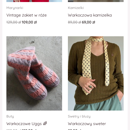
Marynarki
Kamizelki
Vintage żakiet w róże
Warkoczowa kamizelka
129,00
zł
109,00
zł
89,00
zł
69,00
zł
Buty
Swetry i bluzy
Warkoczowe Uggs 🌈
Warkoczowy sweter