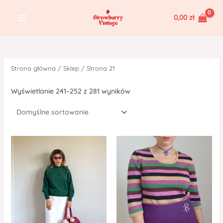
Skip
MAIN
0,00
zł
to
MENU
content
Strona główna
/
Sklep
/ Strona 21
Wyświetlanie 241–252 z 281 wyników