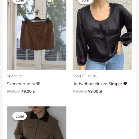
Sale!
Sale!
Sale!
Sale!
Spódnice
Topy i T-shirty
Skórzana mini 🤎
Jedwabna bluzka Simple 🖤
89,00
zł
49,00
zł
119,00
zł
99,00
zł
Sale!
Sale!