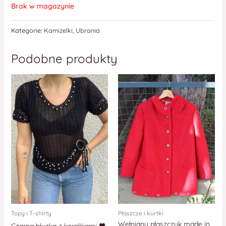
Brak w magazynie
Kategorie:
Kamizelki
,
Ubrania
Podobne produkty
Topy i T-shirty
Płaszcze i kurtki
Wełniany płaszczyk made in