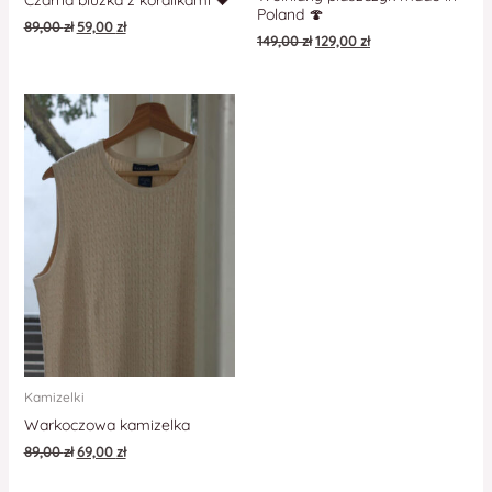
Czarna bluzka z koralikami 🖤
Poland 🍄
89,00
zł
59,00
zł
149,00
zł
129,00
zł
Kamizelki
Warkoczowa kamizelka
89,00
zł
69,00
zł