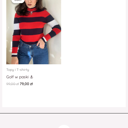
Topy i T-shirty
Golf w paski ⚓️
99,00
zł
79,00
zł