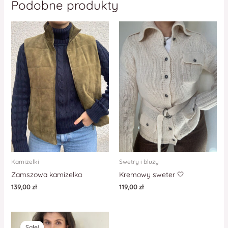
Podobne produkty
Kamizelki
Swetry i bluzy
Zamszowa kamizelka
Kremowy sweter 🤍
139,00
zł
119,00
zł
Sale!
Sale!