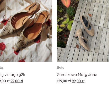
ty
Buty
ty vintage y2k
Zamszowe Mary Jane
9,00
zł
99,00
zł
129,00
zł
99,00
zł