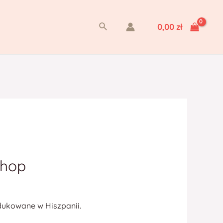
Szukaj
0,00
zł
shop
dukowane w Hiszpanii.