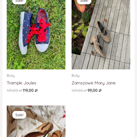
Sale!
Sale!
Sale!
Sale!
Buty
Buty
Trampki Joules
Zamszowe Mary Jane
129,00
zł
119,00
zł
129,00
zł
99,00
zł
Sale!
Sale!