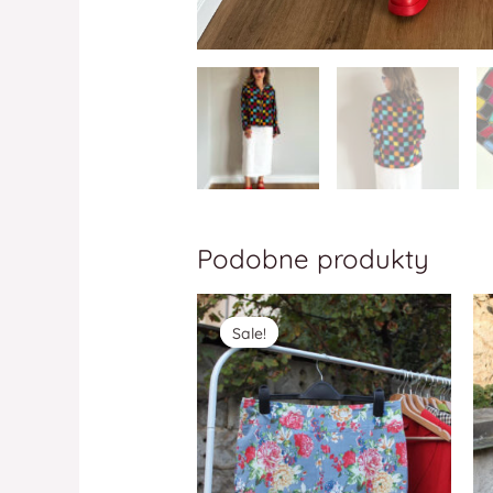
Podobne produkty
Sale!
Sale!