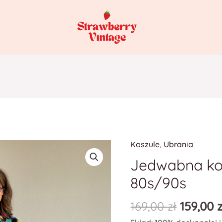
Koszule
,
Ubrania
Jedwabna kos
80s/90s
169,00
zł
159,00
z