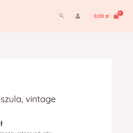
Szukaj
0,00
zł
zula, vintage
ł