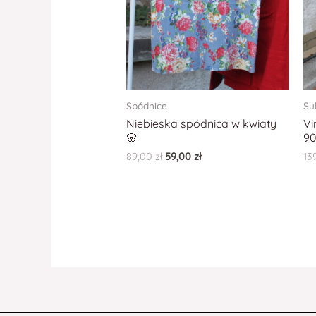
Spódnice
Su
Niebieska spódnica w kwiaty
Vi
🌸
9
89,00
zł
59,00
zł
13