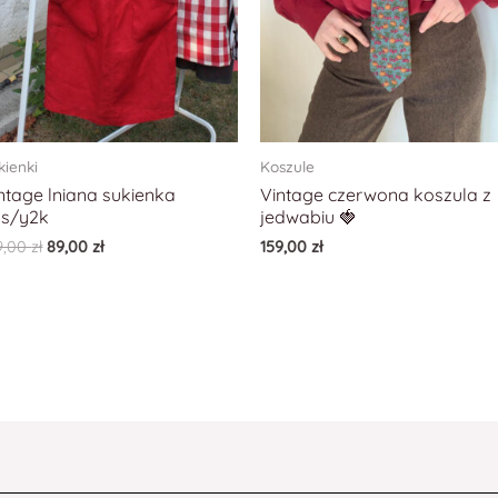
kienki
Koszule
ntage lniana sukienka
Vintage czerwona koszula z
0s/y2k
jedwabiu 🍓
9,00
zł
89,00
zł
159,00
zł