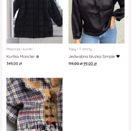
Płaszcze i kurtki
Topy i T-shirty
Kurtka Moncler ❄️
Jedwabna bluzka Simple 🖤
349,00
zł
119,00
zł
99,00
zł