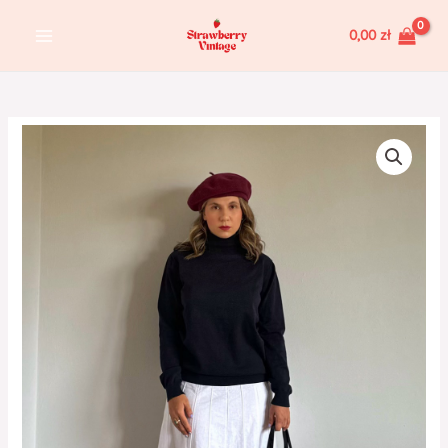
Skip
MAIN
0,00
zł
to
MENU
content