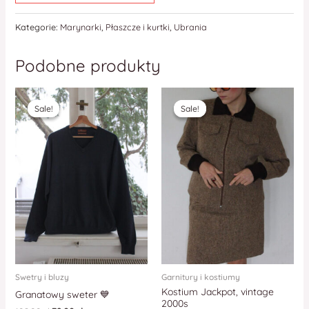
Kategorie:
Marynarki
,
Płaszcze i kurtki
,
Ubrania
Podobne produkty
Sale!
Sale!
Sale!
Sale!
Swetry i bluzy
Garnitury i kostiumy
Kostium Jackpot, vintage
Granatowy sweter 💙
2000s