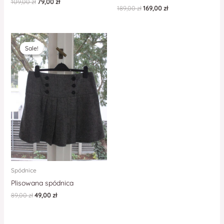
109,00
zł
79,00
zł
189,00
zł
169,00
zł
Sale!
Sale!
Spódnice
Plisowana spódnica
89,00
zł
49,00
zł