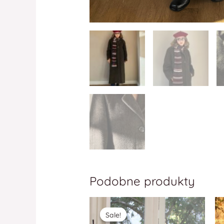
Podobne produkty
Sale!
Sale!