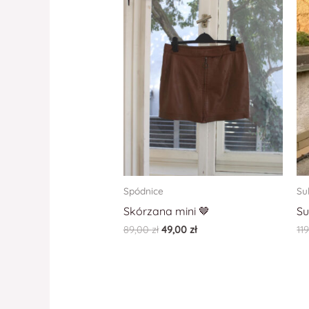
Spódnice
Su
Skórzana mini 🤎
Su
89,00
zł
49,00
zł
11