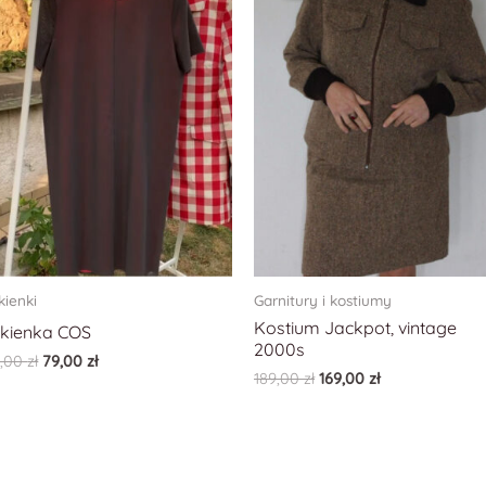
kienki
Garnitury i kostiumy
Kostium Jackpot, vintage
kienka COS
2000s
9,00
zł
79,00
zł
189,00
zł
169,00
zł