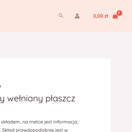
Szukaj
0,00
zł
a
y wełniany płaszcz
składem, na metce jest informacja,
. Skład prawdopodobnie jest w