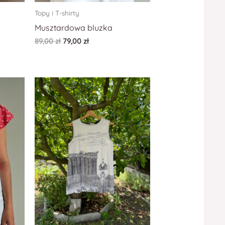
Topy i T-shirty
Musztardowa bluzka
89,00
zł
79,00
zł