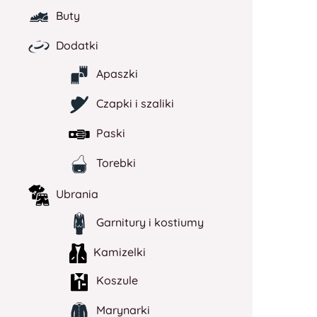
Buty
Dodatki
Apaszki
Czapki i szaliki
Paski
Torebki
Ubrania
Garnitury i kostiumy
Kamizelki
Koszule
Marynarki