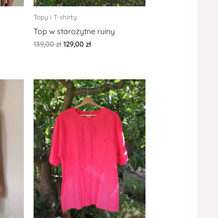
Topy i T-shirty
Top w starożytne ruiny
139,00
zł
129,00
zł