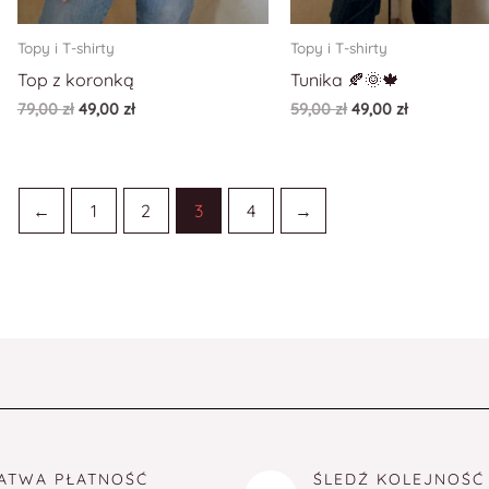
Topy i T-shirty
Topy i T-shirty
Top z koronką
Tunika 🍂🌞🍁
79,00
zł
49,00
zł
59,00
zł
49,00
zł
←
1
2
3
4
→
ATWA PŁATNOŚĆ
ŚLEDŹ KOLEJNOŚĆ