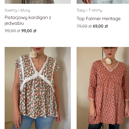
Swetry i bluzy
Topy i T-shirty
Pistacjowy kardigan z
Top Falmer Heritage
jedwabiu
79,00
zł
69,00
zł
119,00
zł
99,00
zł