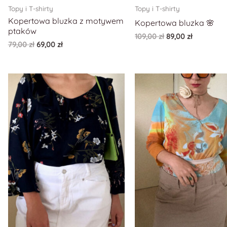
Topy i T-shirty
Topy i T-shirty
Kopertowa bluzka z motywem
Kopertowa bluzka 🌸
ptaków
109,00
zł
89,00
zł
79,00
zł
69,00
zł