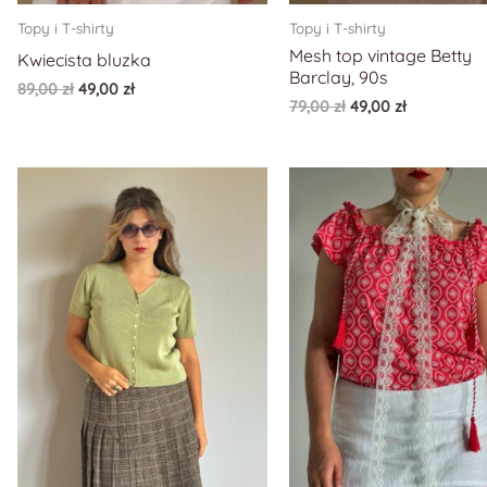
Topy i T-shirty
Topy i T-shirty
Mesh top vintage Betty
Kwiecista bluzka
Barclay, 90s
89,00
zł
49,00
zł
79,00
zł
49,00
zł