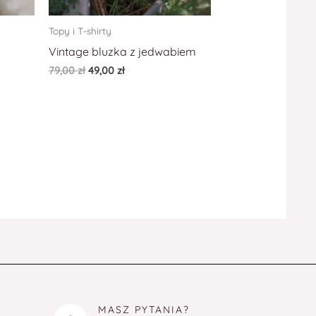
Topy i T-shirty
Vintage bluzka z jedwabiem
79,00
zł
49,00
zł
MASZ PYTANIA?