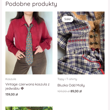
Podobne produkty
Sale!
Sale!
Koszule
Topy i T-shirty
Vintage czerwona koszula z
Bluzka Odd Molly
jedwabiu 🍓
109,00
zł
89,00
zł
159,00
zł