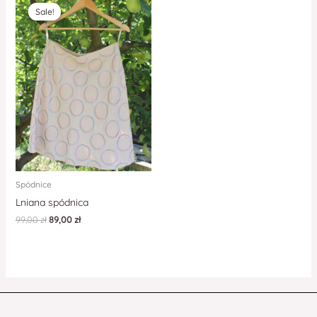
Sale!
Sale!
Spódnice
Lniana spódnica
99,00
zł
89,00
zł