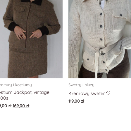
rnitury i kostiumy
Swetry i bluzy
stium Jackpot, vintage
Kremowy sweter 🤍
000s
119,00
zł
9,00
zł
169,00
zł