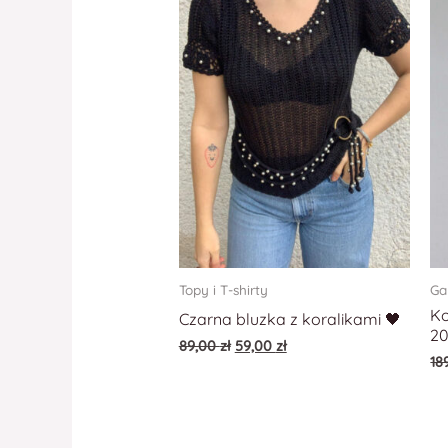
Topy i T-shirty
Ga
Ko
Czarna bluzka z koralikami 🖤
2
89,00
zł
59,00
zł
18