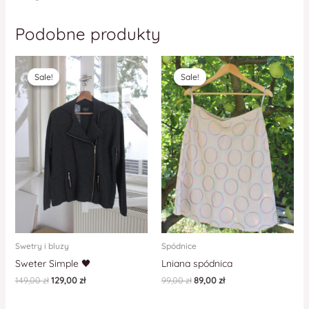
Podobne produkty
Sale!
Sale!
Sale!
Sale!
Swetry i bluzy
Spódnice
Sweter Simple 🖤
Lniana spódnica
149,00
zł
129,00
zł
99,00
zł
89,00
zł