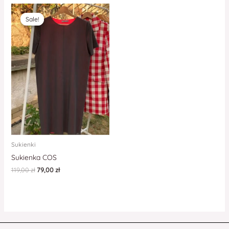
Sale!
Sale!
Sukienki
Sukienka COS
119,00
zł
79,00
zł