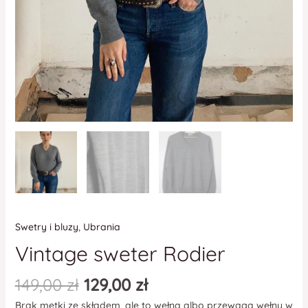
Swetry i bluzy
,
Ubrania
Vintage sweter Rodier
149,00
zł
129,00
zł
Brak metki ze składem, ale to wełna albo przewaga wełny w