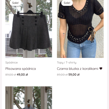
Sale!
Sale!
Sale!
Sale!
Spódnice
Topy i T-shirty
Plisowana spódnica
Czarna bluzka z koralikami 🖤
89,00
zł
49,00
zł
89,00
zł
59,00
zł