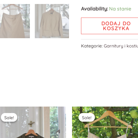
Availability:
Na stanie
DODAJ DO
KOSZYKA
Kategorie:
Garnitury i kost
Sale!
Sale!
Sale!
Sale!