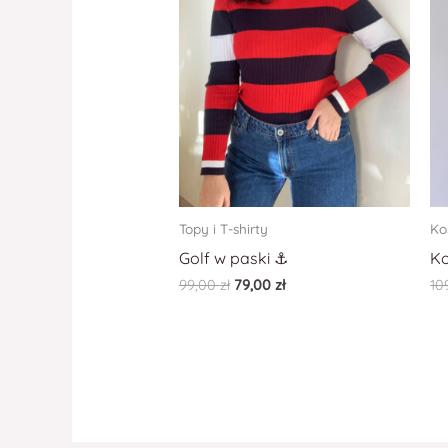
Topy i T-shirty
Ko
Golf w paski ⚓️
Ko
99,00
zł
79,00
zł
10