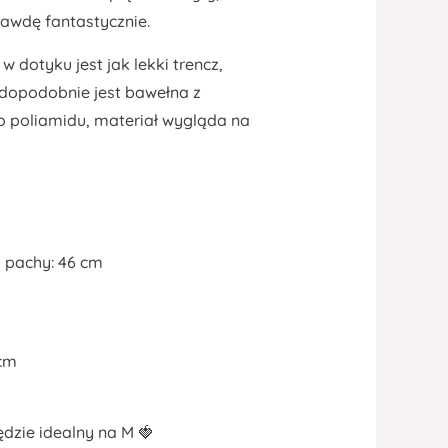
rawdę fantastycznie.
w dotyku jest jak lekki trencz,
wdopodobnie jest bawełna z
o poliamidu, materiał wygląda na
 pachy: 46 cm
 cm
ędzie idealny na M 🍓