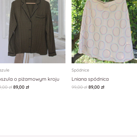
szule
Spódnice
szula o piżamowym kroju
Lniana spódnica
9,00
zł
89,00
zł
99,00
zł
89,00
zł