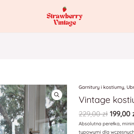
Garnitury i kostiumy
,
Ub
ilość
Vintage
Vintage kost
kostium
229,00
zł
199,00
y2k
✨
Absolutna perełka, mini
typowymi dla wczesnych 