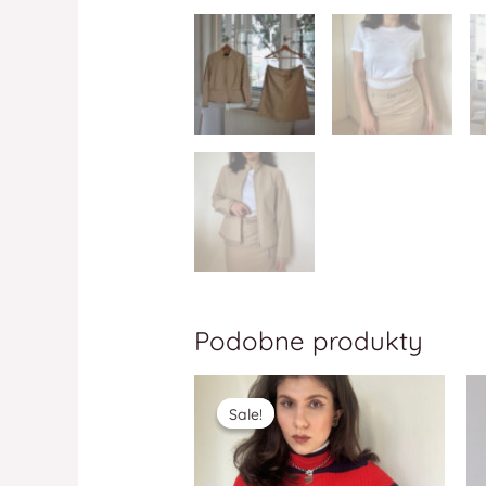
Podobne produkty
Sale!
Sale!