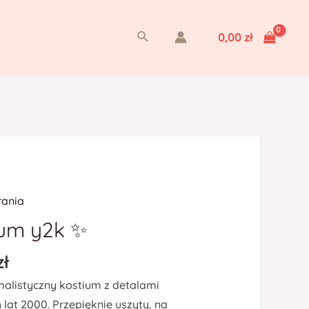
Szukaj
0,00
zł
rania
ium y2k ✨
zł
malistyczny kostium z detalami
lat 2000. Przepięknie uszyty, na