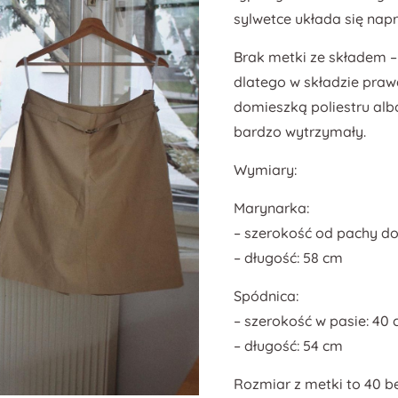
sylwetce układa się nap
Brak metki ze składem – 
dlatego w składzie pra
domieszką poliestru alb
bardzo wytrzymały.
Wymiary:
Marynarka:
– szerokość od pachy do
– długość: 58 cm
Spódnica:
– szerokość w pasie: 40
– długość: 54 cm
Rozmiar z metki to 40 b