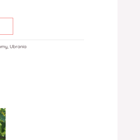
iumy
,
Ubrania