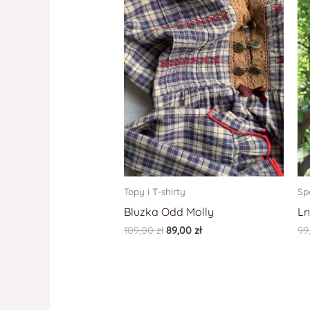
Topy i T-shirty
Sp
Bluzka Odd Molly
Ln
109,00
zł
89,00
zł
99