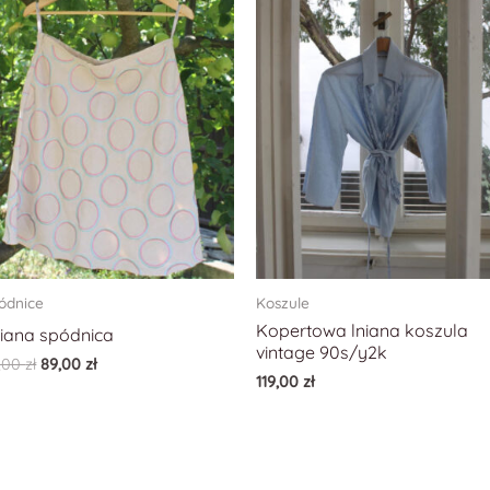
ódnice
Koszule
Kopertowa lniana koszula
iana spódnica
vintage 90s/y2k
,00
zł
89,00
zł
119,00
zł