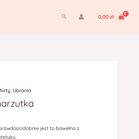
Szukaj
0,00
zł
hirty
,
Ubrania
narzutka
prawdopodobnie jest to bawełna z
tetyku.