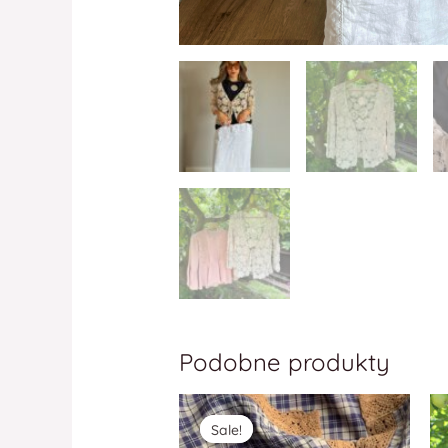
Podobne produkty
Sale!
Sale!