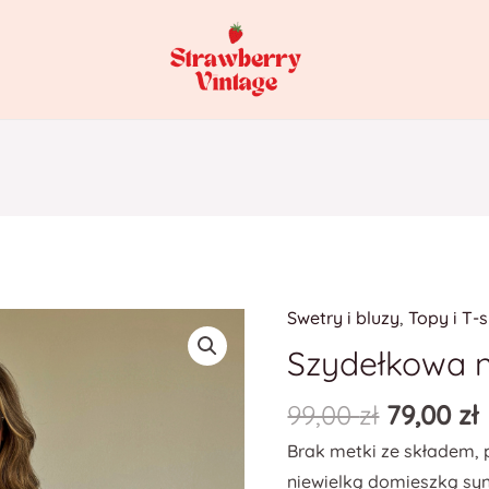
Swetry i bluzy
,
Topy i T-s
Szydełkowa 
99,00
zł
79,00
zł
Brak metki ze składem, 
niewielką domieszką syn