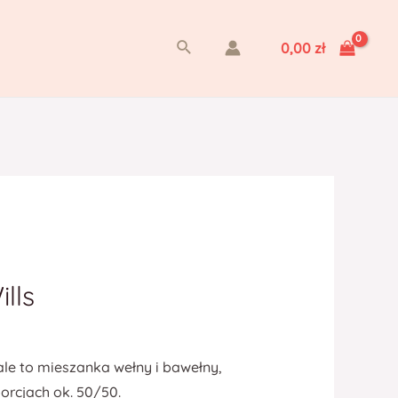
Szukaj
0,00
zł
lls
ale to mieszanka wełny i bawełny,
rcjach ok. 50/50.