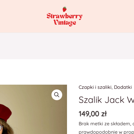
Czapki i szaliki
,
Dodatki
ilość
Szalik
Szalik Jack Wi
Jack
149,00
zł
Wills
Brak metki ze składem, 
prawdopodobnie w propo