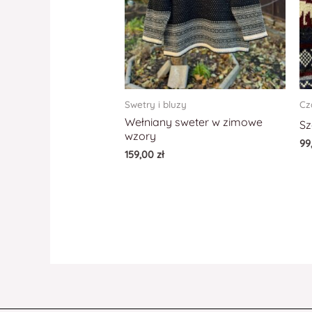
Swetry i bluzy
Cza
Wełniany sweter w zimowe
Sz
wzory
99
159,00
zł