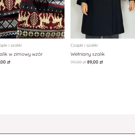
pki i szaliki
Czapki i szaliki
alik w zimowy wzór
Wełniany szalik
,00
zł
99,00
zł
89,00
zł