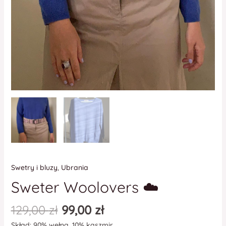
Swetry i bluzy
,
Ubrania
Sweter Woolovers ☁️
129,00
zł
99,00
zł
Skład: 90% wełna, 10% kaszmir