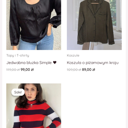
Topy i T-shirty
Koszule
Jedwabna bluzka Simple 🖤
Koszula o piżamowym kroju
119,00
zł
99,00
zł
109,00
zł
89,00
zł
Sale!
Sale!