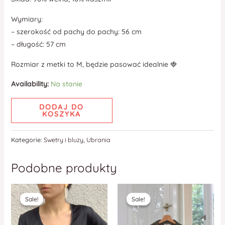
Wymiary:
– szerokość od pachy do pachy: 56 cm
– długość: 57 cm
Rozmiar z metki to M, będzie pasować idealnie 🍓
Availability:
Na stanie
DODAJ DO
KOSZYKA
Kategorie:
Swetry i bluzy
,
Ubrania
Podobne produkty
Sale!
Sale!
Sale!
Sale!