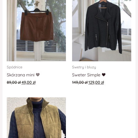
Spódnice
Swetry i bluzy
Skórzana mini 🤎
Sweter Simple 🖤
89,00
zł
49,00
zł
149,00
zł
129,00
zł