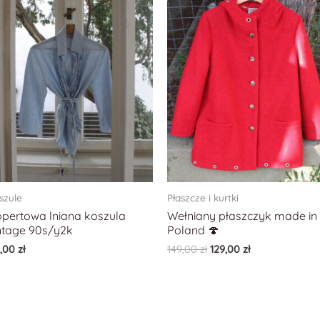
szule
Płaszcze i kurtki
pertowa lniana koszula
Wełniany płaszczyk made in
ntage 90s/y2k
Poland 🍄
9,00
zł
149,00
zł
129,00
zł