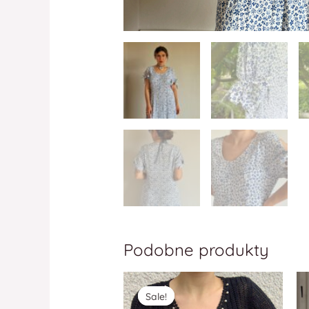
Podobne produkty
Sale!
Sale!