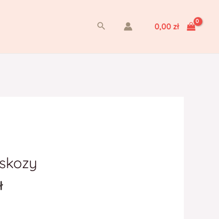
Szukaj
0,00
zł
iskozy
ł