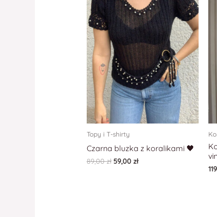
Topy i T-shirty
Ko
Ko
Czarna bluzka z koralikami 🖤
vi
89,00
zł
59,00
zł
11