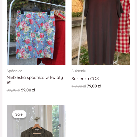
Spódnice
Sukienki
Niebieska spódnica w kwiaty
Sukienka COS
🌸
119,00
zł
79,00
zł
89,00
zł
59,00
zł
Sale!
Sale!