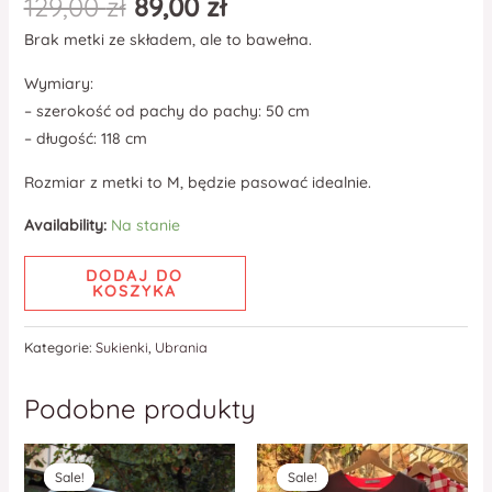
129,00
zł
89,00
zł
Brak metki ze składem, ale to bawełna.
Wymiary:
– szerokość od pachy do pachy: 50 cm
– długość: 118 cm
Rozmiar z metki to M, będzie pasować idealnie.
Availability:
Na stanie
DODAJ DO
KOSZYKA
Kategorie:
Sukienki
,
Ubrania
Podobne produkty
Sale!
Sale!
Sale!
Sale!