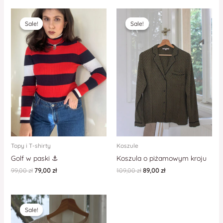
Sale!
Sale!
Sale!
Sale!
Topy i T-shirty
Koszule
Golf w paski ⚓️
Koszula o piżamowym kroju
99,00
zł
79,00
zł
109,00
zł
89,00
zł
Sale!
Sale!