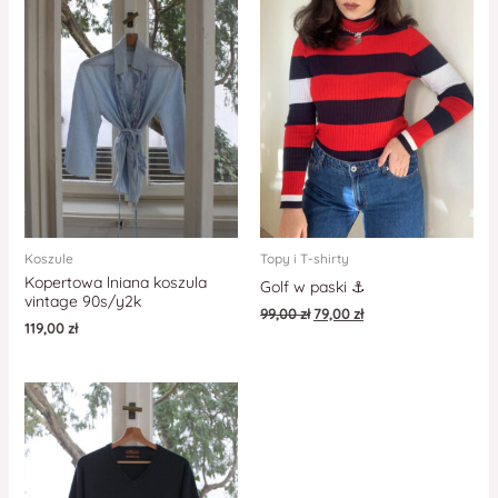
Koszule
Topy i T-shirty
Kopertowa lniana koszula
Golf w paski ⚓️
vintage 90s/y2k
99,00
zł
79,00
zł
119,00
zł