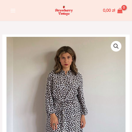
Skip
MAIN
0,00
zł
to
MENU
content