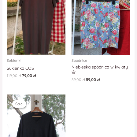
Sukienki
Spódnice
Niebieska spódnica w kwiaty
Sukienka COS
🌸
119,00
zł
79,00
zł
89,00
zł
59,00
zł
Sale!
Sale!