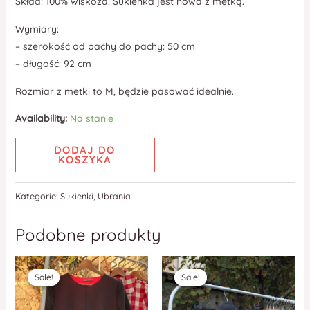
Skład: 100% wiskoza. Sukienka jest nowa z metką.
Wymiary:
– szerokość od pachy do pachy: 50 cm
– długość: 92 cm
Rozmiar z metki to M, będzie pasować idealnie.
Availability:
Na stanie
DODAJ DO
KOSZYKA
Kategorie:
Sukienki
,
Ubrania
Podobne produkty
Sale!
Sale!
Sale!
Sale!