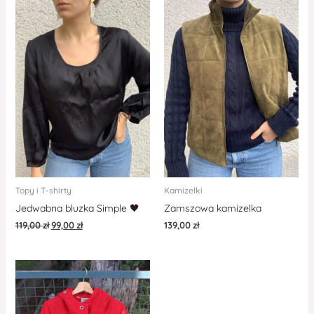
Topy i T-shirty
Kamizelki
Jedwabna bluzka Simple 🖤
Zamszowa kamizelka
119,00
zł
99,00
zł
139,00
zł