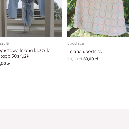
szule
Spódnice
pertowa lniana koszula
Lniana spódnica
ntage 90s/y2k
99,00
zł
89,00
zł
9,00
zł