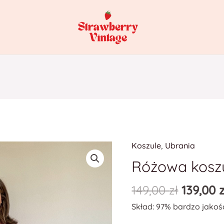
Koszule
,
Ubrania
ilość
Różowa
Różowa koszu
koszula
149,00
zł
139,00
z
w
prążki
Skład: 97% bardzo jakoś