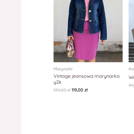
Marynarki
Ka
Vintage jeansowa marynarka
W
y2k
89
139,00
zł
119,00
zł