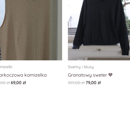
mizelki
Swetry i bluzy
arkoczowa kamizelka
Granatowy sweter 💙
,00
zł
69,00
zł
109,00
zł
79,00
zł