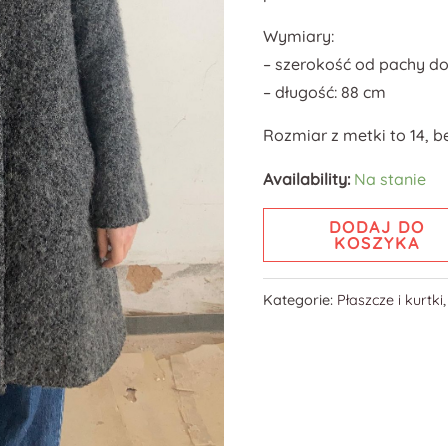
🦙
Wymiary:
– szerokość od pachy do
– długość: 88 cm
Rozmiar z metki to 14, b
Availability:
Na stanie
DODAJ DO
KOSZYKA
Kategorie:
Płaszcze i kurtki