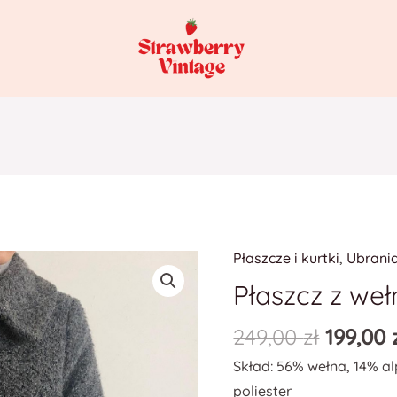
Płaszcze i kurtki
,
Ubrani
ilość
Płaszcz
Płaszcz z wełn
z
249,00
zł
199,00
wełny
i
Skład: 56% wełna, 14% al
alpaki
poliester