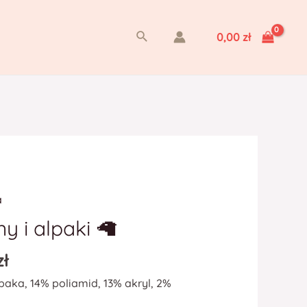
Szukaj
0,00
zł
a
y i alpaki 🦙
zł
paka, 14% poliamid, 13% akryl, 2%