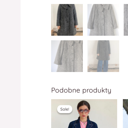
Podobne produkty
Sale!
Sale!