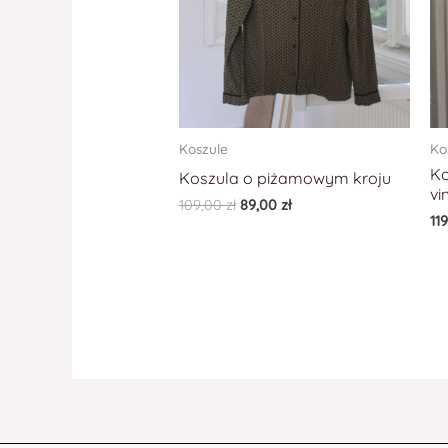
Koszule
Ko
Ko
Koszula o piżamowym kroju
vi
109,00
zł
89,00
zł
11