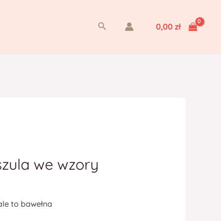
Szukaj
0,00
zł
szula we wzory
ale to bawełna