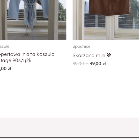
szule
Spódnice
pertowa lniana koszula
Skórzana mini 🤎
ntage 90s/y2k
89,00
zł
49,00
zł
9,00
zł