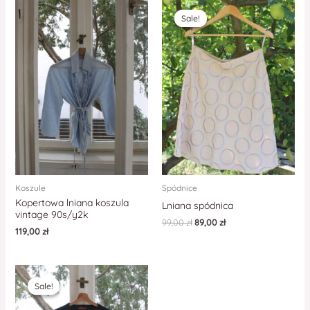
Sale!
Sale!
Koszule
Spódnice
Kopertowa lniana koszula
Lniana spódnica
vintage 90s/y2k
99,00
zł
89,00
zł
119,00
zł
Sale!
Sale!