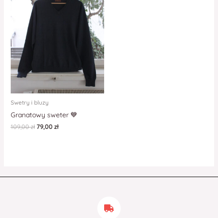
Swetry i bluzy
Granatowy sweter 💙
109,00
zł
79,00
zł