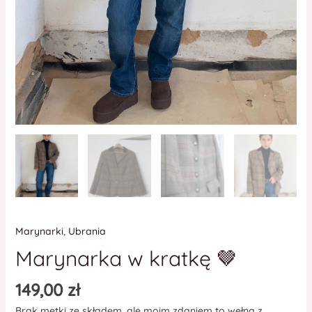
Marynarki
,
Ubrania
Marynarka w kratkę 🤎
149,00
zł
Brak metki ze składem, ale moim zdaniem to wełna z