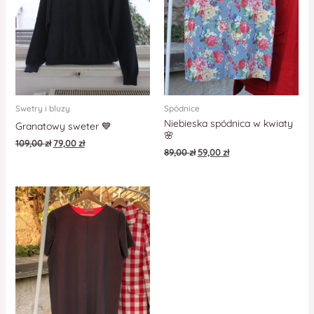
Swetry i bluzy
Spódnice
Niebieska spódnica w kwiaty
Granatowy sweter 💙
🌸
109,00
zł
79,00
zł
89,00
zł
59,00
zł