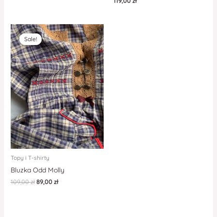
119,00
zł
Sale!
Sale!
Topy i T-shirty
Bluzka Odd Molly
109,00
zł
89,00
zł