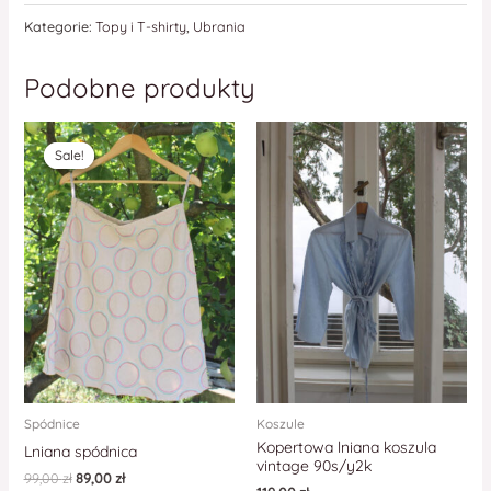
Kategorie:
Topy i T-shirty
,
Ubrania
Podobne produkty
Sale!
Sale!
Spódnice
Koszule
Kopertowa lniana koszula
Lniana spódnica
vintage 90s/y2k
99,00
zł
89,00
zł