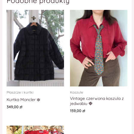
Podobne produkty
Płaszcze i kurtki
Koszule
Vintage czerwona koszula z
Kurtka Moncler ❄️
jedwabiu 🍓
349,00
zł
159,00
zł