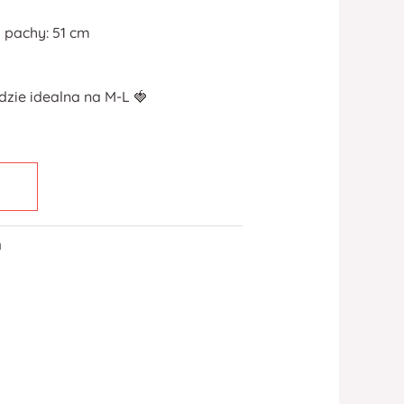
 pachy: 51 cm
dzie idealna na M-L 🍓
a