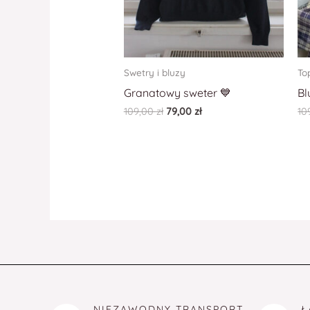
Swetry i bluzy
To
Granatowy sweter 💙
Bl
109,00
zł
79,00
zł
10
NIEZAWODNY TRANSPORT
Ł