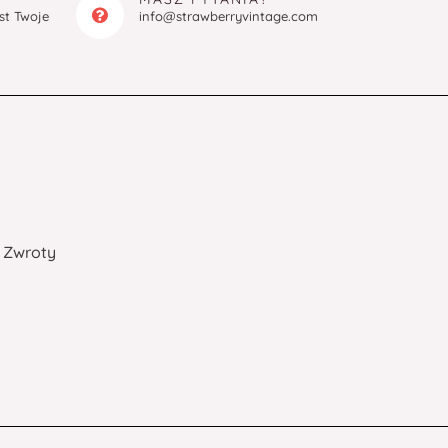
est Twoje
info@strawberryvintage.com
Zwroty