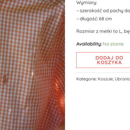
Wymiary:
– szerokość od pachy do
– długość: 68 cm
Rozmiar z metki to L, bę
Availability:
Na stanie
DODAJ DO
KOSZYKA
Kategorie:
Koszule
,
Ubrani