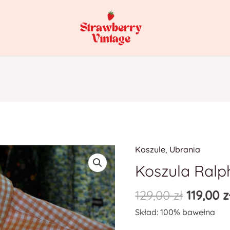
Koszule
,
Ubrania
ilość
Koszula
Koszula Ralp
Ralph
129,00
zł
119,00
z
Lauren
🍊
Skład: 100% bawełna