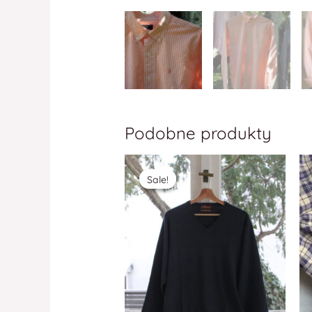
Podobne produkty
Sale!
Sale!