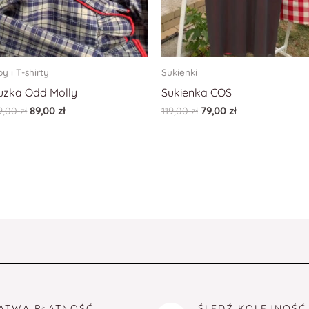
py i T-shirty
Sukienki
uzka Odd Molly
Sukienka COS
9,00
zł
89,00
zł
119,00
zł
79,00
zł
ATWA PŁATNOŚĆ
ŚLEDŹ KOLEJNOŚĆ