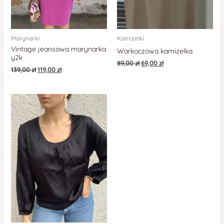
Marynarki
Kamizelki
Vintage jeansowa marynarka
Warkoczowa kamizelka
y2k
89,00
zł
69,00
zł
139,00
zł
119,00
zł