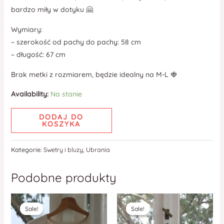
bardzo miły w dotyku 🤗
Wymiary:
– szerokość od pachy do pachy: 58 cm
– długość: 67 cm
Brak metki z rozmiarem, będzie idealny na M-L 🍓
Availability:
Na stanie
DODAJ DO
KOSZYKA
Kategorie:
Swetry i bluzy
,
Ubrania
Podobne produkty
Sale!
Sale!
Sale!
Sale!