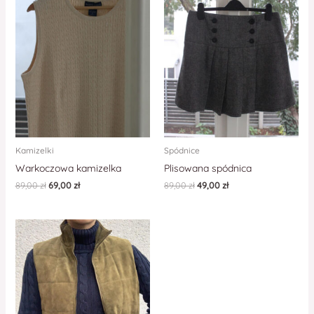
Kamizelki
Spódnice
Warkoczowa kamizelka
Plisowana spódnica
89,00
zł
69,00
zł
89,00
zł
49,00
zł