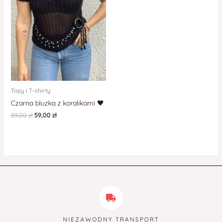
Topy i T-shirty
Czarna bluzka z koralikami 🖤
89,00
zł
59,00
zł
NIEZAWODNY TRANSPORT