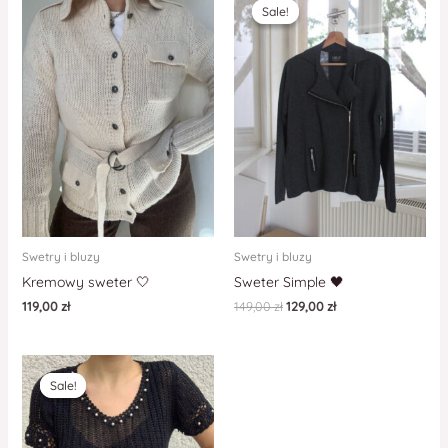
Sale!
Sale!
Swetry i bluzy
Swetry i bluzy
Kremowy sweter 🤍
Sweter Simple 🖤
119,00
zł
149,00
zł
129,00
zł
Sale!
Sale!