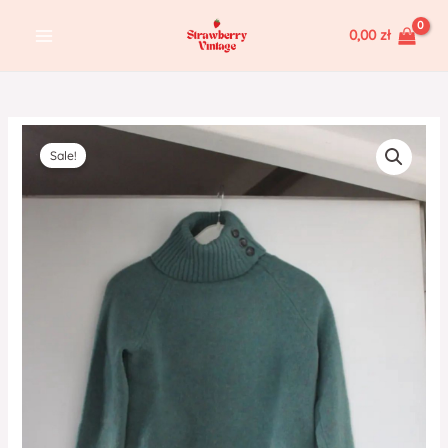
Skip
MAIN
0,00
zł
to
MENU
content
ilość
Sale!
Golf
vintage
Benetton