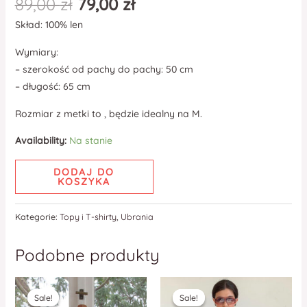
89,00
zł
79,00
zł
Skład: 100% len
Wymiary:
– szerokość od pachy do pachy: 50 cm
– długość: 65 cm
Rozmiar z metki to , będzie idealny na M.
Availability:
Na stanie
DODAJ DO
KOSZYKA
Kategorie:
Topy i T-shirty
,
Ubrania
Podobne produkty
Sale!
Sale!
Sale!
Sale!