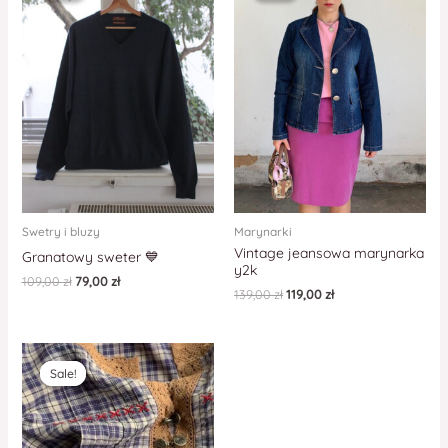
Swetry i bluzy
Marynarki
Vintage jeansowa marynarka
Granatowy sweter 💙
y2k
109,00
zł
79,00
zł
139,00
zł
119,00
zł
Sale!
Sale!