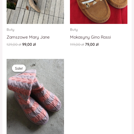
Buty
Buty
Zamszowe Mary Jane
Mokasyny Gino Rossi
129,00
zł
99,00
zł
119,00
zł
79,00
zł
Sale!
Sale!