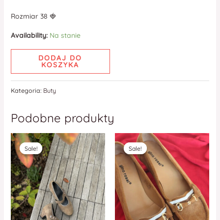
Rozmiar 38 🍓
Availability:
Na stanie
DODAJ DO
KOSZYKA
Kategoria:
Buty
Podobne produkty
Sale!
Sale!
Sale!
Sale!