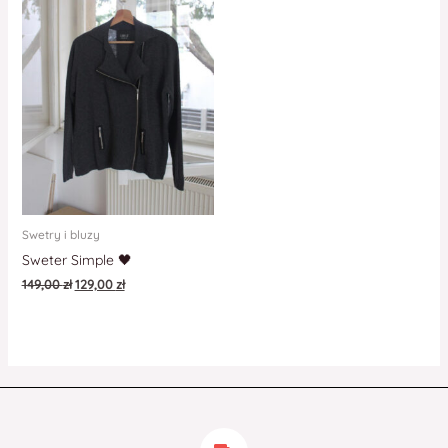
Swetry i bluzy
Sweter Simple 🖤
149,00
zł
129,00
zł