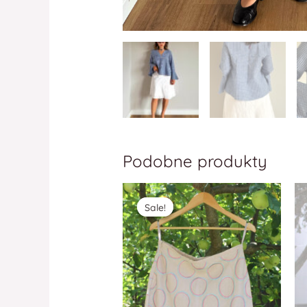
Podobne produkty
Sale!
Sale!