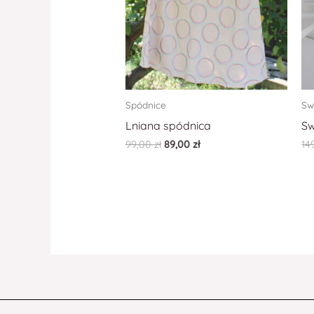
Spódnice
Sw
Lniana spódnica
Sw
99,00
zł
89,00
zł
14