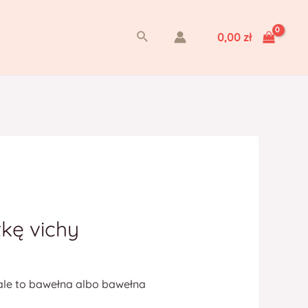
Szukaj
0,00
zł
tkę vichy
ale to bawełna albo bawełna