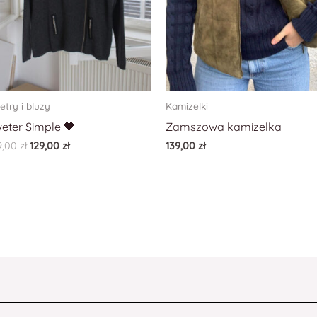
etry i bluzy
Kamizelki
eter Simple 🖤
Zamszowa kamizelka
9,00
zł
129,00
zł
139,00
zł