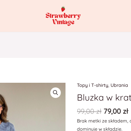
Topy i T-shirty
,
Ubrania
ilość
Bluzka
Bluzka w kra
w
99,00
zł
79,00
zł
kratkę
vichy
Brak metki ze składem, 
dominuje w składzie.