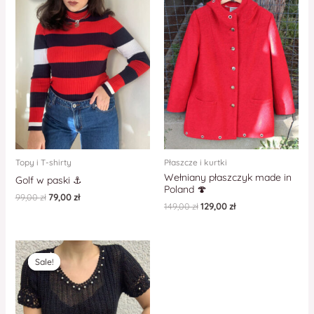
Topy i T-shirty
Płaszcze i kurtki
Wełniany płaszczyk made in
Golf w paski ⚓️
Poland 🍄
99,00
zł
79,00
zł
149,00
zł
129,00
zł
Sale!
Sale!