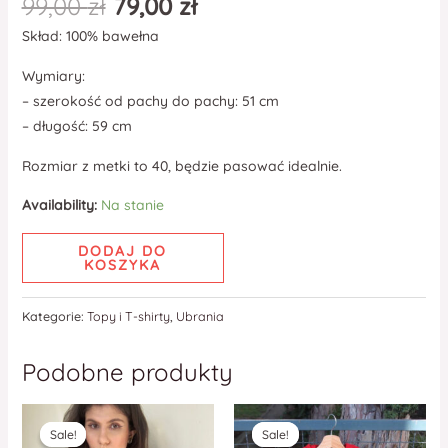
99,00
zł
79,00
zł
Skład: 100% bawełna
Wymiary:
– szerokość od pachy do pachy: 51 cm
– długość: 59 cm
Rozmiar z metki to 40, będzie pasować idealnie.
Availability:
Na stanie
DODAJ DO
KOSZYKA
Kategorie:
Topy i T-shirty
,
Ubrania
Podobne produkty
Sale!
Sale!
Sale!
Sale!